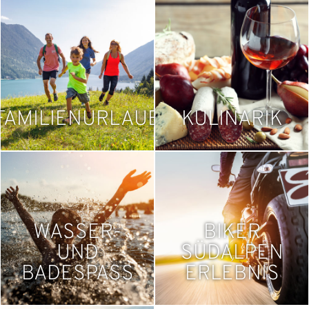
FAMILIENURLAUB
KULINARIK
WASSER-
BIKER
UND
SÜDALPEN
BADESPASS
ERLEBNIS