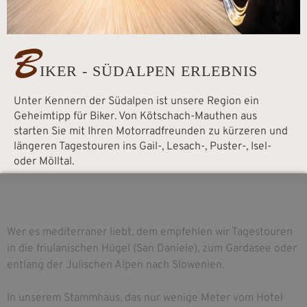
B
IKER - SÜDALPEN ERLEBNIS
Unter Kennern der Südalpen ist unsere Region ein
Geheimtipp für Biker. Von Kötschach-Mauthen aus
starten Sie mit Ihren Motorradfreunden zu kürzeren und
längeren Tagestouren ins Gail-, Lesach-, Puster-, Isel-
oder Mölltal.
Wer es mediterraner liebt, dem empfehlen wir Tagestouren
in die friulanischen Hügel (San Daniele), zum Gardasee oder
entlang der Julischen Alpen nach Slowenien.
In unserem Stammhaus, das nur wenige Meter vom Hotel