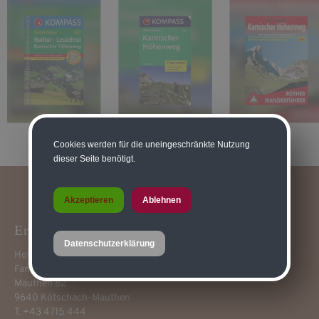
Cookies werden für die uneingeschränkte Nutzung
dieser Seite benötigt.
Akzeptieren
Ablehnen
Erlenhof****
Datenschutzerklärung
Hotel-Pension Restaurant
Fam. Franz Guggenberger
Mauthen 82
9640 Kötschach-Mauthen
T. +43 4715 444