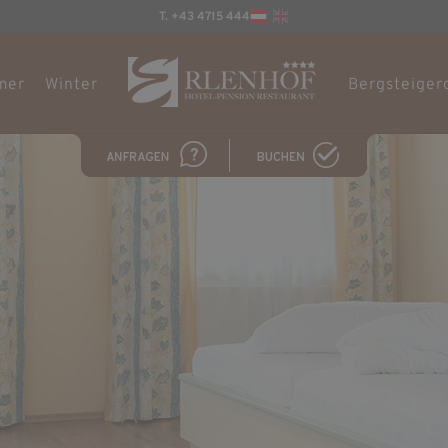
T. +43 4715 444
mer
Winter
Bergsteiger