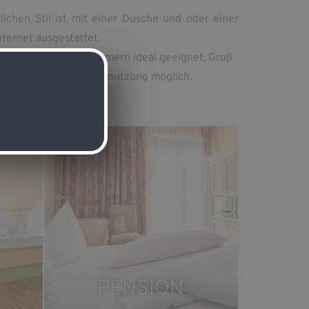
chen Stil ist mit einer Dusche und oder einer
nternet ausgestattet.
eben den Familienzimmern ideal geeignet, Groß
auch als Einzelzimmernutzung möglich.
PENSION