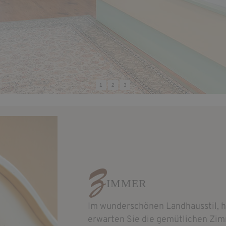
1
2
3
Z
IMMER
Im wunderschönen Landhausstil, he
erwarten Sie die gemütlichen Zim